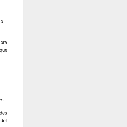
io
hora
 que
s
es.
ades
 del