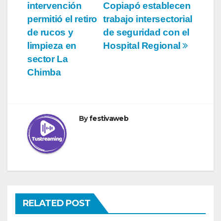
entradas
intervención
Copiapó establecen
permitió el retiro
trabajo intersectorial
de rucos y
de seguridad con el
limpieza en
Hospital Regional
sector La
Chimba
By
festivaweb
RELATED POST