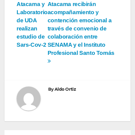
Atacama y
Atacama recibirán
de
Laboratorio
acompañamiento y
entradas
de UDA
contención emocional a
realizan
través de convenio de
estudio de
colaboración entre
Sars-Cov-2
SENAMA y el Instituto
Profesional Santo Tomás
By
Aldo Ortiz