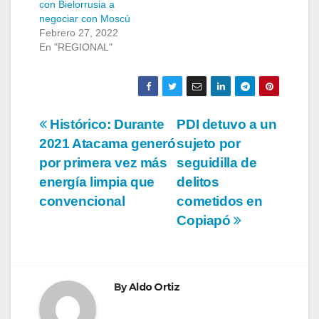
con Bielorrusia a
negociar con Moscú
Febrero 27, 2022
En "REGIONAL"
Navegación
Histórico: Durante
PDI detuvo a un
2021 Atacama generó
sujeto por
de
por primera vez más
seguidilla de
entradas
energía limpia que
delitos
convencional
cometidos en
Copiapó
By
Aldo Ortiz