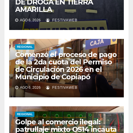
DE DROGA EN TIERRA
AMARILLA
AGO 6, 2026
FESTIVAWEB
REGIONAL
Comenzó el proceso de pago
de la 2da cuota del Permiso
de Circulación 2026 en el
Municipio de Copiapó
AGO 6, 2026
FESTIVAWEB
REGIONAL
Golpe al comercio ilegal:
patrullaje mixto OS14 incauta