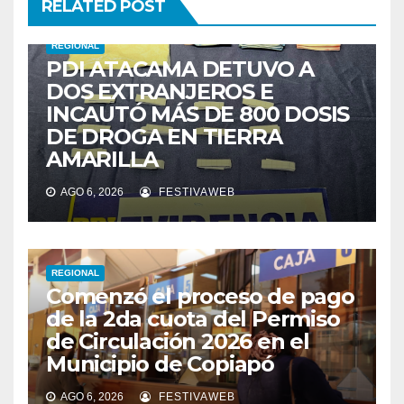
RELATED POST
REGIONAL
PDI ATACAMA DETUVO A
DOS EXTRANJEROS E
INCAUTÓ MÁS DE 800 DOSIS
DE DROGA EN TIERRA
AMARILLA
AGO 6, 2026
FESTIVAWEB
REGIONAL
Comenzó el proceso de pago
de la 2da cuota del Permiso
de Circulación 2026 en el
Municipio de Copiapó
AGO 6, 2026
FESTIVAWEB